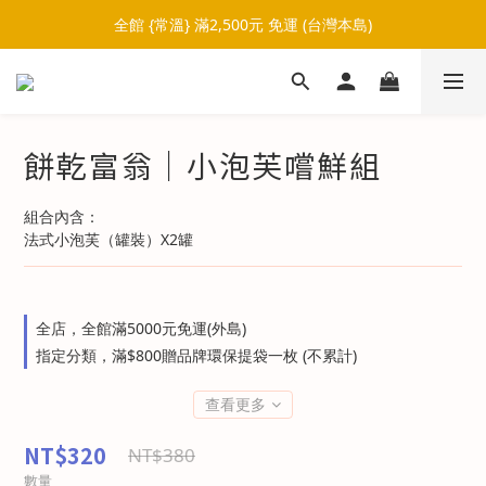
全館 {常溫} 滿2,500元 免運 (台灣本島)
餅乾富翁｜小泡芙嚐鮮組
組合內含：
法式小泡芙（罐裝）X2罐
全店，全館滿5000元免運(外島)
指定分類，滿$800贈品牌環保提袋一枚 (不累計)
查看更多
NT$320
NT$380
數量